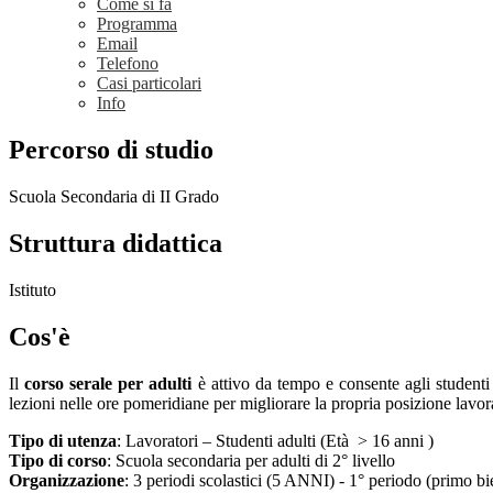
Come si fa
Programma
Email
Telefono
Casi particolari
Info
Percorso di studio
Scuola Secondaria di II Grado
Struttura didattica
Istituto
Cos'è
Il
corso serale per adulti
è attivo da tempo e consente agli studenti
lezioni nelle ore pomeridiane per migliorare la propria posizione lavor
Tipo di utenza
:
Lavoratori – Studenti adulti (Età > 16 anni )
Tipo di corso
:
Scuola secondaria per adulti di 2° livello
Organizzazione
:
3 periodi scolastici (5 ANNI) - 1° periodo (primo b