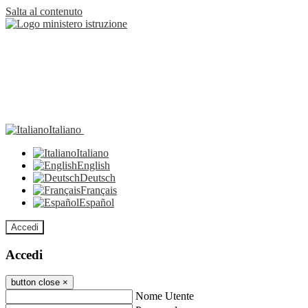
Salta al contenuto
Italiano
Italiano
English
Deutsch
Français
Español
Accedi
Accedi
button close
×
Nome Utente