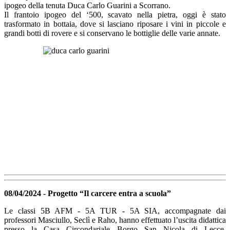
ipogeo della tenuta Duca Carlo Guarini a Scorrano.
Il frantoio ipogeo del ‘500, scavato nella pietra, oggi è stato
trasformato in bottaia, dove si lasciano riposare i vini in piccole e
grandi botti di rovere e si conservano le bottiglie delle varie annate.
08/04/2024 - Progetto “Il carcere entra a scuola”
Le classi 5B AFM - 5A TUR - 5A SIA, accompagnate dai
professori Masciullo, Seclì e Raho, hanno effettuato l’uscita didattica
presso la Casa Circondariale Borgo San Nicola di Lecce,