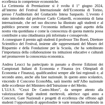
eccellenza in competenze economiche.
La Cerimonia di Premiazione si è svolta il 1° giugno 2024,
all’interno del Festival Internazionale dell’Economia di Torino,
presso l’Auditorium del Grattacielo Intesa Sanpaolo. L’evento è
stato introdotto dal professor Carlo Cottarelli, economista di fama
internazionale, che nel suo discorso ha illustrato agli studenti e al
pubblico presente come l’economia influenzi ogni aspetto della
nostra vita quotidiana e come la conoscenza di questa materia possa
contribuire a una cittadinanza più informata e consapevole.
A consegnare il premio agli studenti il professor Tito Boeri, Direttore
Scientifico del Festival, insieme alle rappresentanti del Museo del
Risparmio e della Fondazione per la Scuola, che ha sottolineato
l’importanza della collaborazione tra istituzioni educative e culturali
nel promuovere la conoscenza economica.
Andrea Leucci ha partecipato in passato a diverse Edizioni dei
Campionati Italiani di Economia e Finanza (ex Olimpiadi di
Economia e Finanza), qualificandosi sempre alle fasi regionali e, al
secondo anno, anche alla fase nazionale. In questo anno scolastico,
vincendo il Concorso EconoMia, sarà inserito nell’Albo nazionale
delle eccellenze del Ministero dell’Istruzione e del Merito.
L’I.I.S.S. “Cezzi De Castro-Moro”, da sempre attento alla
valorizzazione degli studenti meritevoli, aderisce ogni anno a
Concorsi, Gare Nazionali e progetti di eccellenza che offrono agli
studenti l’opportunità di approfondire le varie tematiche mettendo in