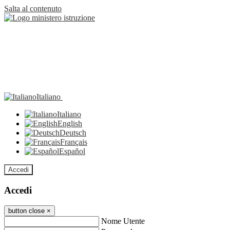
Salta al contenuto
Italiano
Italiano
English
Deutsch
Français
Español
Accedi
Accedi
button close
×
Nome Utente