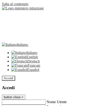
Salta al contenuto
Italiano
Italiano
English
Deutsch
Français
Español
Accedi
Accedi
button close
×
Nome Utente