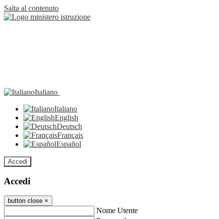
Salta al contenuto
Italiano
Italiano
English
Deutsch
Français
Español
Accedi
Accedi
button close
×
Nome Utente