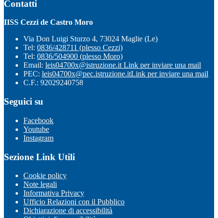
Contatti
IISS Cezzi de Castro Moro
Via Don Luigi Sturzo 4, 73024 Maglie (Le)
Tel:
0836/428711 (plesso Cezzi)
Tel:
0836/504900 (plesso Moro)
Email:
leis04700x@istruzione.it
Link per inviare una mail
PEC:
leis04700x@pec.istruzione.it
Link per inviare una mail
C.F.: 92029240758
Seguici su
Facebook
Youtube
Instagram
Sezione Link Utili
Cookie policy
Note legali
Informativa Privacy
Ufficio Relazioni con il Pubblico
Dichiarazione di accessibilità