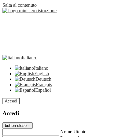
Salta al contenuto
Italiano
Italiano
English
Deutsch
Français
Español
Accedi
Accedi
button close
×
Nome Utente