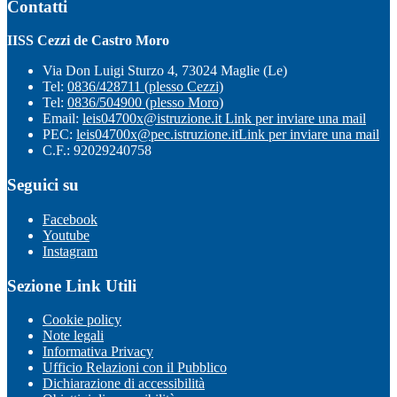
Contatti
IISS Cezzi de Castro Moro
Via Don Luigi Sturzo 4, 73024 Maglie (Le)
Tel:
0836/428711 (plesso Cezzi)
Tel:
0836/504900 (plesso Moro)
Email:
leis04700x@istruzione.it
Link per inviare una mail
PEC:
leis04700x@pec.istruzione.it
Link per inviare una mail
C.F.: 92029240758
Seguici su
Facebook
Youtube
Instagram
Sezione Link Utili
Cookie policy
Note legali
Informativa Privacy
Ufficio Relazioni con il Pubblico
Dichiarazione di accessibilità