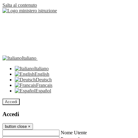
Salta al contenuto
Italiano
Italiano
English
Deutsch
Français
Español
Accedi
Accedi
button close
×
Nome Utente