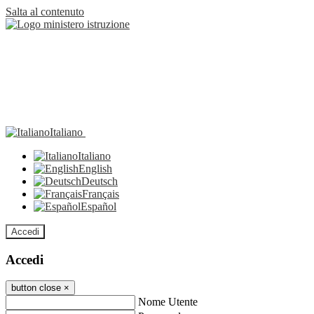
Salta al contenuto
Italiano
Italiano
English
Deutsch
Français
Español
Accedi
Accedi
button close
×
Nome Utente