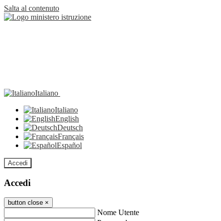
Salta al contenuto
Italiano
Italiano
English
Deutsch
Français
Español
Accedi
Accedi
button close
×
Nome Utente