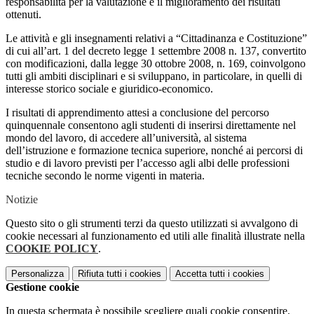
responsabilità per la valutazione e il miglioramento dei risultati
ottenuti.
Le attività e gli insegnamenti relativi a “Cittadinanza e Costituzione”
di cui all’art. 1 del decreto legge 1 settembre 2008 n. 137, convertito
con modificazioni, dalla legge 30 ottobre 2008, n. 169, coinvolgono
tutti gli ambiti disciplinari e si sviluppano, in particolare, in quelli di
interesse storico sociale e giuridico-economico.
I risultati di apprendimento attesi a conclusione del percorso
quinquennale consentono agli studenti di inserirsi direttamente nel
mondo del lavoro, di accedere all’università, al sistema
dell’istruzione e formazione tecnica superiore, nonché ai percorsi di
studio e di lavoro previsti per l’accesso agli albi delle professioni
tecniche secondo le norme vigenti in materia.
Notizie
Questo sito o gli strumenti terzi da questo utilizzati si avvalgono di
cookie necessari al funzionamento ed utili alle finalità illustrate nella
COOKIE POLICY
.
Personalizza
Rifiuta tutti
i cookies
Accetta tutti
i cookies
Gestione cookie
In questa schermata è possibile scegliere quali cookie consentire.