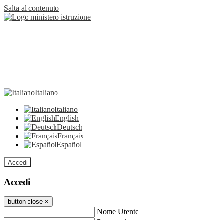
Salta al contenuto
Italiano
Italiano
English
Deutsch
Français
Español
Accedi
Accedi
button close
×
Nome Utente