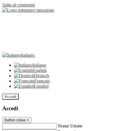
Salta al contenuto
Italiano
Italiano
English
Deutsch
Français
Español
Accedi
Accedi
button close
×
Nome Utente