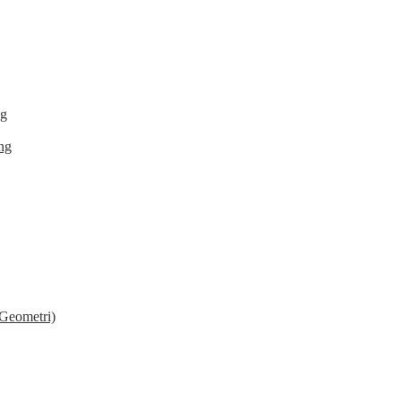
ng
ing
 Geometri)