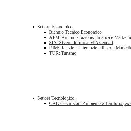
Settore Economico
Biennio Tecnico Economico
AFM: Amministrazione, Finanza e Marketi
SIA: Sistemi Informativi Aziendali
RIM: Relazioni Internazionali per il Market
TUR: Turismo
Settore Tecnologico
CAT: Costruzioni Ambiente e Territorio (ex