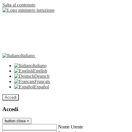
Salta al contenuto
Italiano
Italiano
English
Deutsch
Français
Español
Accedi
Accedi
button close
×
Nome Utente