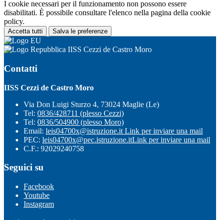
I cookie necessari per il funzionamento non possono essere
disabilitati. È possibile consultare l'elenco nella pagina della cookie
policy.
Accetta tutti
Salva le preferenze
IISS Cezzi de Castro Moro
Contatti
IISS Cezzi de Castro Moro
Via Don Luigi Sturzo 4, 73024 Maglie (Le)
Tel:
0836/428711 (plesso Cezzi)
Tel:
0836/504900 (plesso Moro)
Email:
leis04700x@istruzione.it
Link per inviare una mail
PEC:
leis04700x@pec.istruzione.it
Link per inviare una mail
C.F.: 92029240758
Seguici su
Facebook
Youtube
Instagram