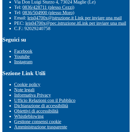
Via Don Luigi Sturzo 4, 73024 Maglie (Le)
Tel:
0836/428711 (plesso Cezzi)
Tel:
0836/504900 (plesso Moro)
Email:
leis04700x@istruzione.it
Link per inviare una mail
PEC:
leis04700x@pec.istruzione.it
Link per inviare una mail
C.F.: 92029240758
Seguici su
Facebook
Youtube
Instagram
Sezione Link Utili
Cookie policy
Note legali
Informativa Privacy
Ufficio Relazioni con il Pubblico
Dichiarazione di accessibilità
Obiettivi di accessibilità
Whistleblowing
Gestione consensi cookie
Amministrazione trasparente