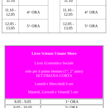
11.10
11.10
11.10 -
11.10 -
4^ ORA
4^ ORA
12.05
12.05
12.05 -
12.05 -
5^ ORA
5^ ORA
13.05
13.05
Liceo Scienze Umane Moro
Liceo Economico Sociale
solo per il primo biennio (1°, 2° anno)
SETTIMANA CORTA
Lunedì e Mercoledì 6 ore
Martedì, Giovedì e Venerdì 5 ore
8.05 - 9.05
1^ ORA
9.05 - 10.05
2^ ORA