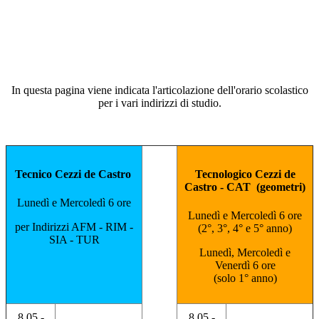
In questa pagina viene indicata l'articolazione dell'orario scolastico
per i vari indirizzi di studio.
Tecnico Cezzi de Castro
Tecnologico Cezzi de
Castro - CAT (geometri)
Lunedì e Mercoledì 6 ore
Lunedì e Mercoledì 6 ore
per Indirizzi AFM - RIM -
(2°, 3°, 4° e 5° anno)
SIA - TUR
Lunedì, Mercoledì e
Venerdì 6 ore
(solo 1° anno)
8.05 -
8.05 -