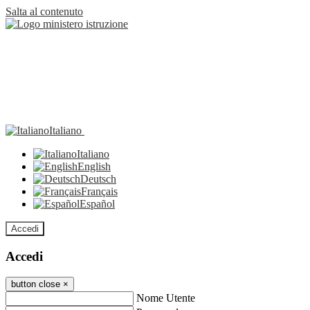
Salta al contenuto
Italiano
Italiano
English
Deutsch
Français
Español
Accedi
Accedi
button close
×
Nome Utente