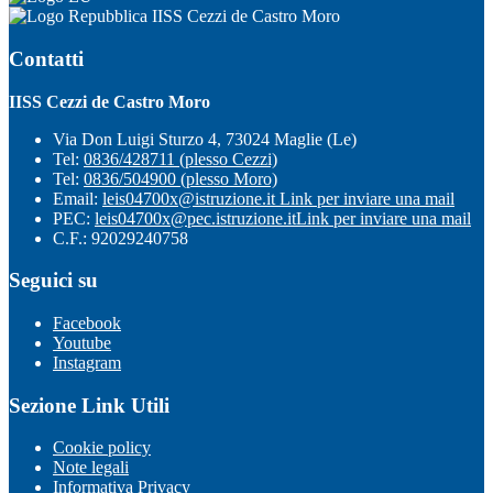
IISS Cezzi de Castro Moro
Contatti
IISS Cezzi de Castro Moro
Via Don Luigi Sturzo 4, 73024 Maglie (Le)
Tel:
0836/428711 (plesso Cezzi)
Tel:
0836/504900 (plesso Moro)
Email:
leis04700x@istruzione.it
Link per inviare una mail
PEC:
leis04700x@pec.istruzione.it
Link per inviare una mail
C.F.: 92029240758
Seguici su
Facebook
Youtube
Instagram
Sezione Link Utili
Cookie policy
Note legali
Informativa Privacy