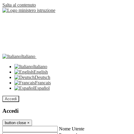
Salta al contenuto
Italiano
Italiano
English
Deutsch
Français
Español
Accedi
Accedi
button close
×
Nome Utente