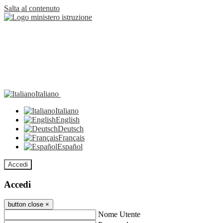
Salta al contenuto
Italiano
Italiano
English
Deutsch
Français
Español
Accedi
Accedi
button close
×
Nome Utente