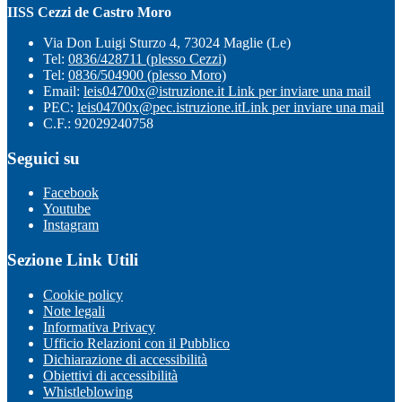
IISS Cezzi de Castro Moro
Via Don Luigi Sturzo 4, 73024 Maglie (Le)
Tel:
0836/428711 (plesso Cezzi)
Tel:
0836/504900 (plesso Moro)
Email:
leis04700x@istruzione.it
Link per inviare una mail
PEC:
leis04700x@pec.istruzione.it
Link per inviare una mail
C.F.: 92029240758
Seguici su
Facebook
Youtube
Instagram
Sezione Link Utili
Cookie policy
Note legali
Informativa Privacy
Ufficio Relazioni con il Pubblico
Dichiarazione di accessibilità
Obiettivi di accessibilità
Whistleblowing