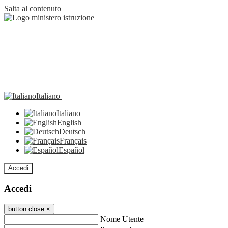
Salta al contenuto
Italiano
Italiano
English
Deutsch
Français
Español
Accedi
Accedi
button close
×
Nome Utente