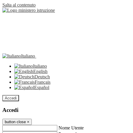
Salta al contenuto
Italiano
Italiano
English
Deutsch
Français
Español
Accedi
Accedi
button close
×
Nome Utente