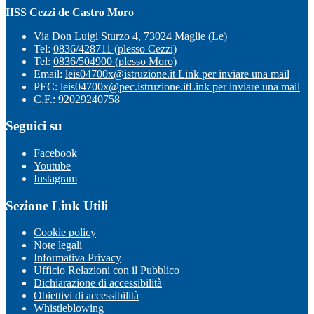
IISS Cezzi de Castro Moro
Via Don Luigi Sturzo 4, 73024 Maglie (Le)
Tel:
0836/428711 (plesso Cezzi)
Tel:
0836/504900 (plesso Moro)
Email:
leis04700x@istruzione.it
Link per inviare una mail
PEC:
leis04700x@pec.istruzione.it
Link per inviare una mail
C.F.: 92029240758
Seguici su
Facebook
Youtube
Instagram
Sezione Link Utili
Cookie policy
Note legali
Informativa Privacy
Ufficio Relazioni con il Pubblico
Dichiarazione di accessibilità
Obiettivi di accessibilità
Whistleblowing