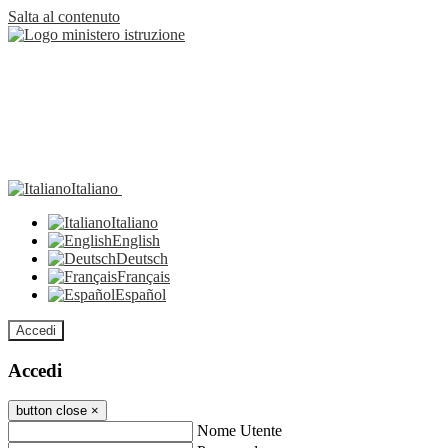
Salta al contenuto
Italiano
Italiano
English
Deutsch
Français
Español
Accedi
Accedi
button close
×
Nome Utente