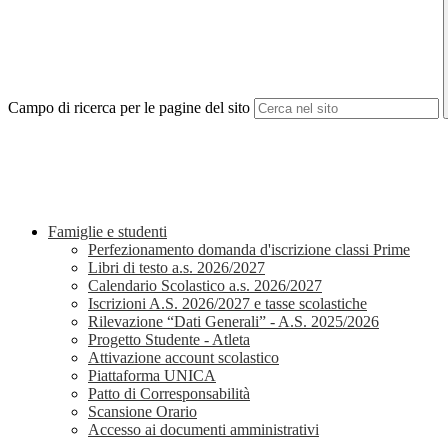
Campo di ricerca per le pagine del sito
Famiglie e studenti
Perfezionamento domanda d'iscrizione classi Prime
Libri di testo a.s. 2026/2027
Calendario Scolastico a.s. 2026/2027
Iscrizioni A.S. 2026/2027 e tasse scolastiche
Rilevazione “Dati Generali” - A.S. 2025/2026
Progetto Studente - Atleta
Attivazione account scolastico
Piattaforma UNICA
Patto di Corresponsabilità
Scansione Orario
Accesso ai documenti amministrativi