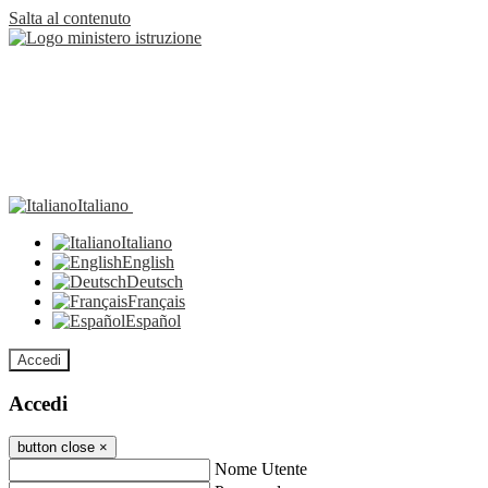
Salta al contenuto
Italiano
Italiano
English
Deutsch
Français
Español
Accedi
Accedi
button close
×
Nome Utente