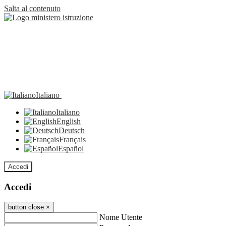
Salta al contenuto
Italiano
Italiano
English
Deutsch
Français
Español
Accedi
Accedi
button close
×
Nome Utente