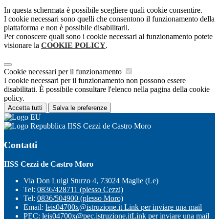
In questa schermata è possibile scegliere quali cookie consentire.
I cookie necessari sono quelli che consentono il funzionamento della
piattaforma e non è possibile disabilitarli.
Per conoscere quali sono i cookie necessari al funzionamento potete
visionare la
COOKIE POLICY
.
Cookie necessari per il funzionamento
I cookie necessari per il funzionamento non possono essere
disabilitati. È possibile consultare l'elenco nella pagina della cookie
policy.
Accetta tutti
Salva le preferenze
IISS Cezzi de Castro Moro
Contatti
IISS Cezzi de Castro Moro
Via Don Luigi Sturzo 4, 73024 Maglie (Le)
Tel:
0836/428711 (plesso Cezzi)
Tel:
0836/504900 (plesso Moro)
Email:
leis04700x@istruzione.it
Link per inviare una mail
PEC:
leis04700x@pec.istruzione.it
Link per inviare una mail