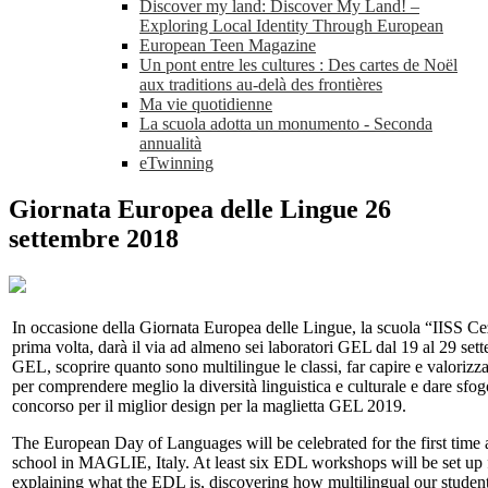
Discover my land: Discover My Land! –
Exploring Local Identity Through European
European Teen Magazine
Un pont entre les cultures : Des cartes de Noël
aux traditions au-delà des frontières
Ma vie quotidienne
La scuola adotta un monumento - Seconda
annualità
eTwinning
Giornata Europea delle Lingue 26
settembre 2018
In occasione della Giornata Europea delle Lingue, la scuola “IISS C
prima volta, darà il via ad almeno sei laboratori GEL dal 19 al 29 se
GEL, scoprire quanto sono multilingue le classi, far capire e valorizz
per comprendere meglio la diversità linguistica e culturale e dare sfogo
concorso per il miglior design per la maglietta GEL 2019.
The European Day of Languages will be celebrated for the first time
school in MAGLIE, Italy. At least six EDL workshops will be set up
explaining what the EDL is, discovering how multilingual our student