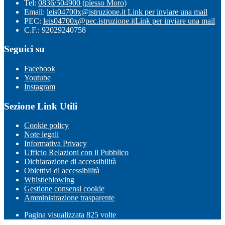
Tel:
0836/504900 (plesso Moro)
Email:
leis04700x@istruzione.it
Link per inviare una mail
PEC:
leis04700x@pec.istruzione.it
Link per inviare una mail
C.F.: 92029240758
Seguici su
Facebook
Youtube
Instagram
Sezione Link Utili
Cookie policy
Note legali
Informativa Privacy
Ufficio Relazioni con il Pubblico
Dichiarazione di accessibilità
Obiettivi di accessibilità
Whistleblowing
Gestione consensi cookie
Amministrazione trasparente
Pagina visualizzata
825
volte