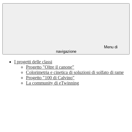
Menu di
navigazione
I progetti delle classi
Progetto "Oltre il canone"
Colorimetria e cinetica di soluzioni di solfato di rame
Progetto "100 di Calvino"
La community di eTwinning