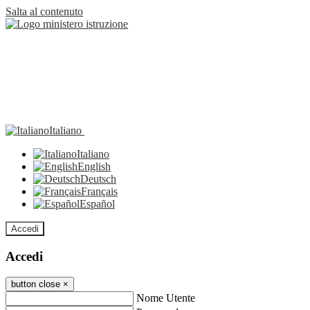
Salta al contenuto
Italiano
Italiano
English
Deutsch
Français
Español
Accedi
Accedi
button close
×
Nome Utente