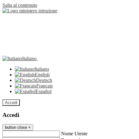
Salta al contenuto
Italiano
Italiano
English
Deutsch
Français
Español
Accedi
Accedi
button close
×
Nome Utente