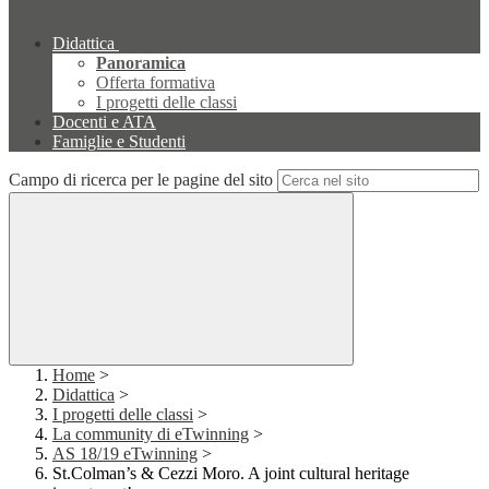
Didattica
Panoramica
Offerta formativa
I progetti delle classi
Docenti e ATA
Famiglie e Studenti
Campo di ricerca per le pagine del sito
Home
>
Didattica
>
I progetti delle classi
>
La community di eTwinning
>
AS 18/19 eTwinning
>
St.Colman’s & Cezzi Moro. A joint cultural heritage