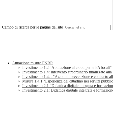
Campo di ricerca per le pagine del sito
Attuazione misure PNRR
Investimento 1.2 “Abilitazione al cloud per le PA locali”
Investimento 1.4: Intervento straordinario finalizzato alla
Investimento 1.4. - "Azioni di prevenzione e contrasto al
Misura 1.4.1 "Esperienza del cittadino nei servizi pubblic
Investimento 2.1 "Didattica digitale integrata e formazione
Investimento 2.1: Didattica digitale integrata e formazione