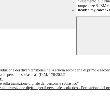
Investimento 3.1: Nu
competenze STEM e m
Broaden my career -
 riduzione dei divari territoriali nella scuola secondaria di primo e seco
la dispersione scolastica" (D.M. 170/2022)
i"
 sulla transizione digitale del personale scolastico"
 alla transizione digitale per il personale scolastico - Formazione del p