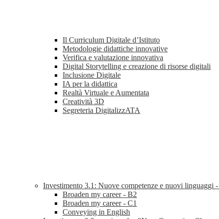
Il Curriculum Digitale d’Istituto
Metodologie didattiche innovative
Verifica e valutazione innovativa
Digital Storytelling e creazione di risorse digitali
Inclusione Digitale
IA per la didattica
Realtà Virtuale e Aumentata
Creatività 3D
Segreteria DigitalizzATA
Investimento 3.1: Nuove competenze e nuovi linguaggi 
Broaden my career - B2
Broaden my career - C1
Conveying in English