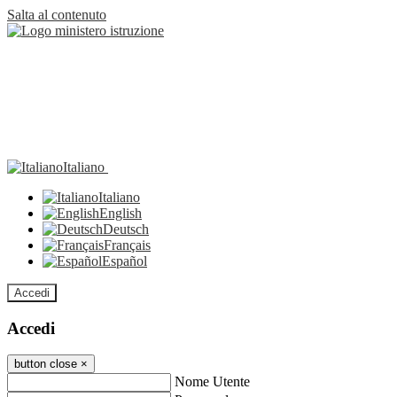
Salta al contenuto
Italiano
Italiano
English
Deutsch
Français
Español
Accedi
Accedi
button close
×
Nome Utente