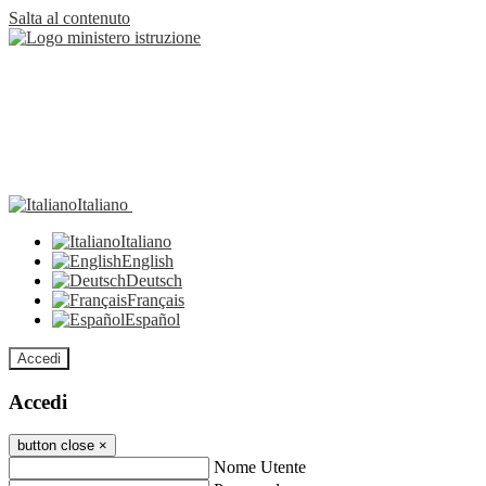
Salta al contenuto
Italiano
Italiano
English
Deutsch
Français
Español
Accedi
Accedi
button close
×
Nome Utente