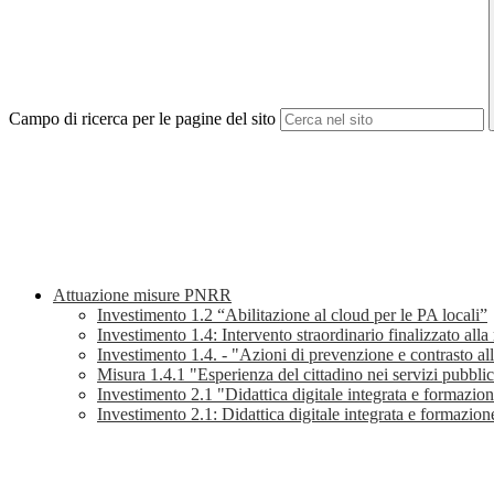
Campo di ricerca per le pagine del sito
Attuazione misure PNRR
Investimento 1.2 “Abilitazione al cloud per le PA locali”
Investimento 1.4: Intervento straordinario finalizzato alla
Investimento 1.4. - "Azioni di prevenzione e contrasto al
Misura 1.4.1 "Esperienza del cittadino nei servizi pubblic
Investimento 2.1 "Didattica digitale integrata e formazione
Investimento 2.1: Didattica digitale integrata e formazione