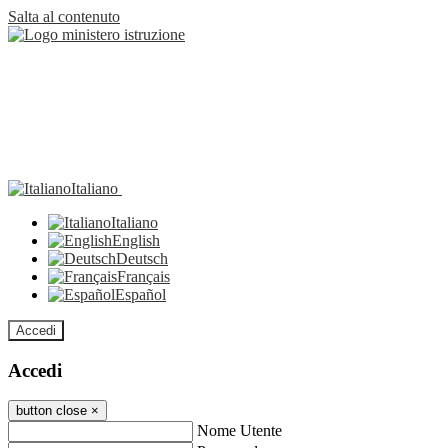
Salta al contenuto
Italiano
Italiano
English
Deutsch
Français
Español
Accedi
Accedi
button close
×
Nome Utente