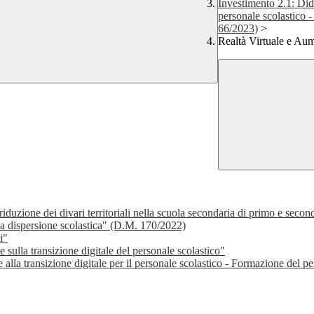
Investimento 2.1: Didat
personale scolastico -
66/2023)
>
Realtà Virtuale e Au
 riduzione dei divari territoriali nella scuola secondaria di primo e seco
la dispersione scolastica" (D.M. 170/2022)
i"
 sulla transizione digitale del personale scolastico"
 alla transizione digitale per il personale scolastico - Formazione del p