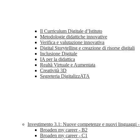
Il Curriculum Digitale d’Istituto
Metodologie didattiche innovative
Verifica e valutazione innovativa
Digital Storytelling e creazione di risorse digitali
Inclusione Digitale
IA per la didattica
Realtà Virtuale e Aumentata
Creatività 3D
Segreteria DigitalizzATA
Investimento 3.1: Nuove competenze e nuovi linguaggi 
Broaden my career - B2
Broaden my career - C1