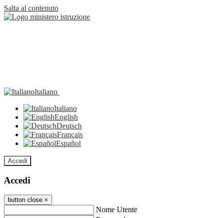
Salta al contenuto
Italiano
Italiano
English
Deutsch
Français
Español
Accedi
Accedi
button close
×
Nome Utente