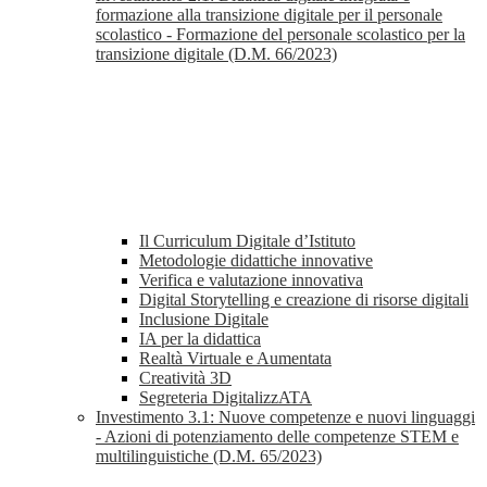
formazione alla transizione digitale per il personale
scolastico - Formazione del personale scolastico per la
transizione digitale (D.M. 66/2023)
Il Curriculum Digitale d’Istituto
Metodologie didattiche innovative
Verifica e valutazione innovativa
Digital Storytelling e creazione di risorse digitali
Inclusione Digitale
IA per la didattica
Realtà Virtuale e Aumentata
Creatività 3D
Segreteria DigitalizzATA
Investimento 3.1: Nuove competenze e nuovi linguaggi
- Azioni di potenziamento delle competenze STEM e
multilinguistiche (D.M. 65/2023)