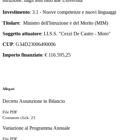
istruzione: dagli asili nido alle Università
Investimento
: 3.1 - Nuove competenze e nuovi linguaggi
Titolare
: Ministro dell'Istruzione e del Merito (MIM)
Soggetto attuatore
: I.I.S.S. "Cezzi De Castro - Moro"
CUP
: G34D23006490006
Importo finanziato
: € 116.595,25
Allegati
Decreto Assunzione in Bilancio
File PDF
Contatore click: 23
Variazione al Programma Annuale
File PDF