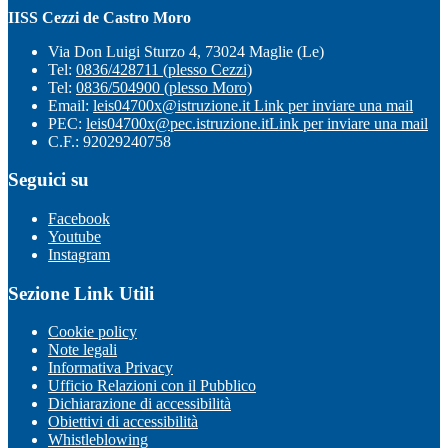
IISS Cezzi de Castro Moro
Via Don Luigi Sturzo 4, 73024 Maglie (Le)
Tel:
0836/428711 (plesso Cezzi)
Tel:
0836/504900 (plesso Moro)
Email:
leis04700x@istruzione.it
Link per inviare una mail
PEC:
leis04700x@pec.istruzione.it
Link per inviare una mail
C.F.: 92029240758
Seguici su
Facebook
Youtube
Instagram
Sezione Link Utili
Cookie policy
Note legali
Informativa Privacy
Ufficio Relazioni con il Pubblico
Dichiarazione di accessibilità
Obiettivi di accessibilità
Whistleblowing