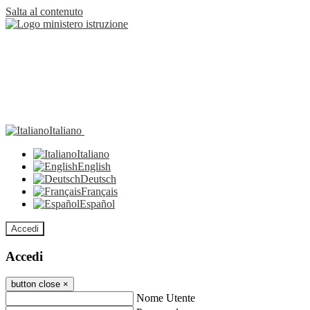
Salta al contenuto
Italiano
Italiano
English
Deutsch
Français
Español
Accedi
Accedi
button close
×
Nome Utente