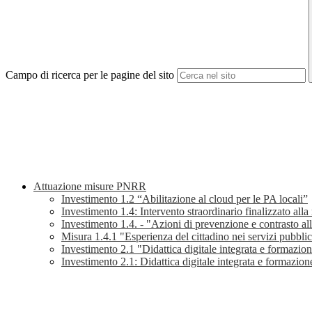
Campo di ricerca per le pagine del sito
Attuazione misure PNRR
Investimento 1.2 “Abilitazione al cloud per le PA locali”
Investimento 1.4: Intervento straordinario finalizzato alla
Investimento 1.4. - "Azioni di prevenzione e contrasto al
Misura 1.4.1 "Esperienza del cittadino nei servizi pubblic
Investimento 2.1 "Didattica digitale integrata e formazione
Investimento 2.1: Didattica digitale integrata e formazione