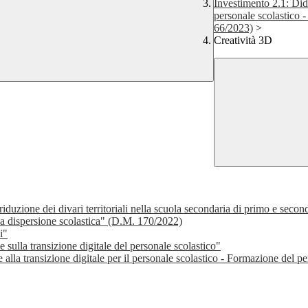
Investimento 2.1: Didat
personale scolastico -
66/2023)
>
Creatività 3D
 riduzione dei divari territoriali nella scuola secondaria di primo e seco
la dispersione scolastica" (D.M. 170/2022)
i"
 sulla transizione digitale del personale scolastico"
 alla transizione digitale per il personale scolastico - Formazione del p