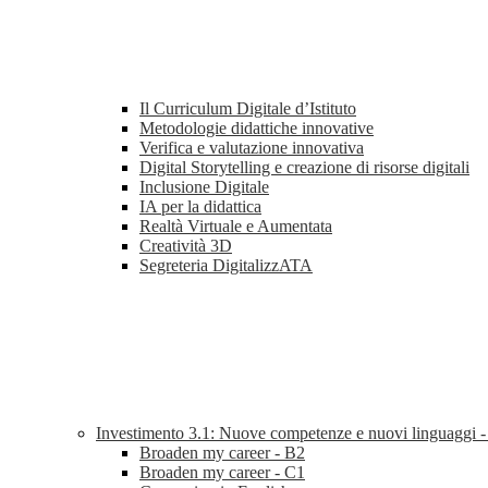
Il Curriculum Digitale d’Istituto
Metodologie didattiche innovative
Verifica e valutazione innovativa
Digital Storytelling e creazione di risorse digitali
Inclusione Digitale
IA per la didattica
Realtà Virtuale e Aumentata
Creatività 3D
Segreteria DigitalizzATA
Investimento 3.1: Nuove competenze e nuovi linguaggi 
Broaden my career - B2
Broaden my career - C1