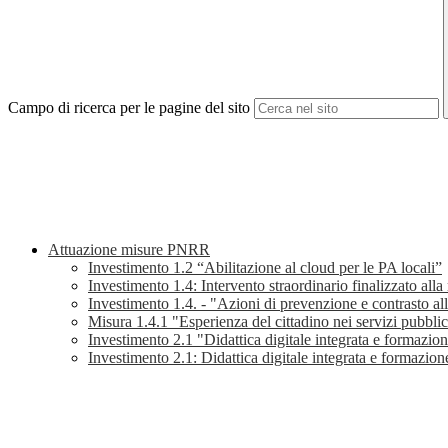
Campo di ricerca per le pagine del sito
Attuazione misure PNRR
Investimento 1.2 “Abilitazione al cloud per le PA locali”
Investimento 1.4: Intervento straordinario finalizzato alla
Investimento 1.4. - "Azioni di prevenzione e contrasto al
Misura 1.4.1 "Esperienza del cittadino nei servizi pubblic
Investimento 2.1 "Didattica digitale integrata e formazione
Investimento 2.1: Didattica digitale integrata e formazione