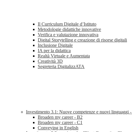
Il Curriculum Digitale d’Istituto
Metodologie didattiche innovative
Verifica e valutazione innovativa
Digital Storytelling e creazione di risorse digitali
Inclusione Digitale
IA per la didattica
Realtà Virtuale e Aumentata
Creatività 3D
Segreteria DigitalizzATA
Investimento 3.1: Nuove competenze e nuovi linguaggi 
Broaden my career - B2
Broaden my career - C1
Conveying in English