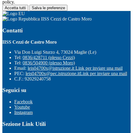
policy.
Accetta tutti
Salva le preferenze
IISS Cezzi de Castro Moro
Contatti
IISS Cezzi de Castro Moro
Via Don Luigi Sturzo 4, 73024 Maglie (Le)
Tel:
0836/428711 (plesso Cezzi)
Tel:
0836/504900 (plesso Moro)
Email:
leis04700x@istruzione.it
Link per inviare una mail
PEC:
leis04700x@pec.istruzione.it
Link per inviare una mail
C.F.: 92029240758
Seguici su
Facebook
Youtube
Instagram
Sezione Link Utili