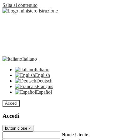
Salta al contenuto
Italiano
Italiano
English
Deutsch
Français
Español
Accedi
Accedi
button close
×
Nome Utente