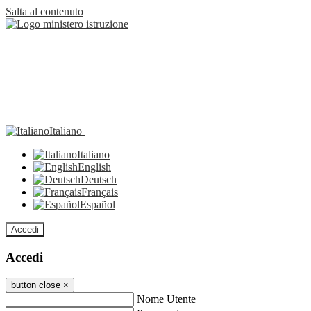
Salta al contenuto
Italiano
Italiano
English
Deutsch
Français
Español
Accedi
Accedi
button close
×
Nome Utente