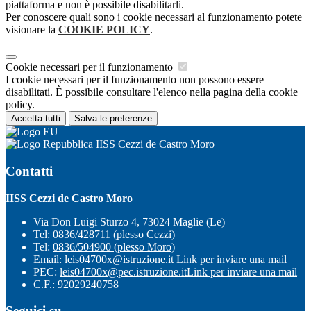
piattaforma e non è possibile disabilitarli.
Per conoscere quali sono i cookie necessari al funzionamento potete
visionare la
COOKIE POLICY
.
Cookie necessari per il funzionamento
I cookie necessari per il funzionamento non possono essere
disabilitati. È possibile consultare l'elenco nella pagina della cookie
policy.
Accetta tutti
Salva le preferenze
IISS Cezzi de Castro Moro
Contatti
IISS Cezzi de Castro Moro
Via Don Luigi Sturzo 4, 73024 Maglie (Le)
Tel:
0836/428711 (plesso Cezzi)
Tel:
0836/504900 (plesso Moro)
Email:
leis04700x@istruzione.it
Link per inviare una mail
PEC:
leis04700x@pec.istruzione.it
Link per inviare una mail
C.F.: 92029240758
Seguici su