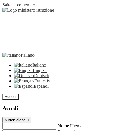
Salta al contenuto
Italiano
Italiano
English
Deutsch
Français
Español
Accedi
Accedi
button close
×
Nome Utente