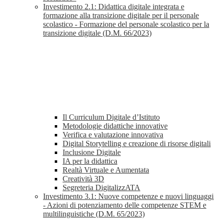
Investimento 2.1: Didattica digitale integrata e
formazione alla transizione digitale per il personale
scolastico - Formazione del personale scolastico per la
transizione digitale (D.M. 66/2023)
Il Curriculum Digitale d’Istituto
Metodologie didattiche innovative
Verifica e valutazione innovativa
Digital Storytelling e creazione di risorse digitali
Inclusione Digitale
IA per la didattica
Realtà Virtuale e Aumentata
Creatività 3D
Segreteria DigitalizzATA
Investimento 3.1: Nuove competenze e nuovi linguaggi
- Azioni di potenziamento delle competenze STEM e
multilinguistiche (D.M. 65/2023)