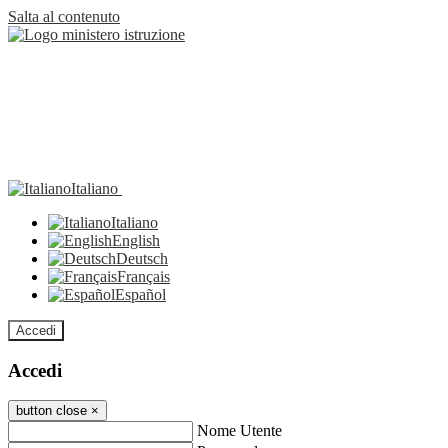
Salta al contenuto
Italiano
Italiano
English
Deutsch
Français
Español
Accedi
Accedi
button close
×
Nome Utente