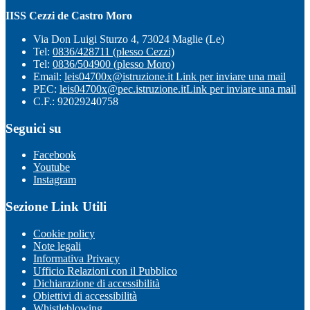
IISS Cezzi de Castro Moro
Via Don Luigi Sturzo 4, 73024 Maglie (Le)
Tel:
0836/428711 (plesso Cezzi)
Tel:
0836/504900 (plesso Moro)
Email:
leis04700x@istruzione.it
Link per inviare una mail
PEC:
leis04700x@pec.istruzione.it
Link per inviare una mail
C.F.: 92029240758
Seguici su
Facebook
Youtube
Instagram
Sezione Link Utili
Cookie policy
Note legali
Informativa Privacy
Ufficio Relazioni con il Pubblico
Dichiarazione di accessibilità
Obiettivi di accessibilità
Whistleblowing