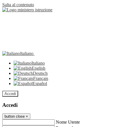
Salta al contenuto
Italiano
Italiano
English
Deutsch
Français
Español
Accedi
Accedi
button close
×
Nome Utente