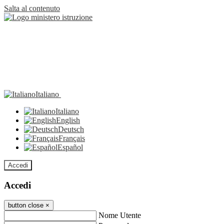
Salta al contenuto
Italiano
Italiano
English
Deutsch
Français
Español
Accedi
Accedi
button close
×
Nome Utente