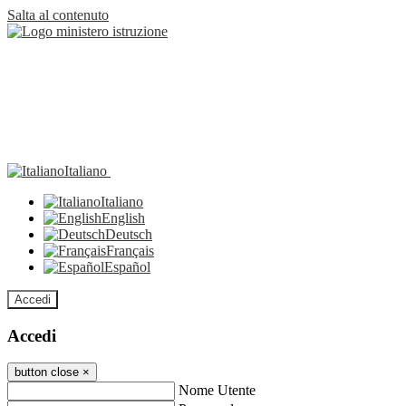
Salta al contenuto
Italiano
Italiano
English
Deutsch
Français
Español
Accedi
Accedi
button close
×
Nome Utente