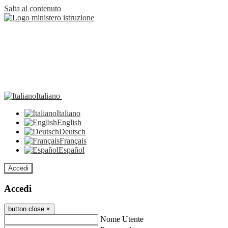
Salta al contenuto
Italiano
Italiano
English
Deutsch
Français
Español
Accedi
Accedi
button close
×
Nome Utente