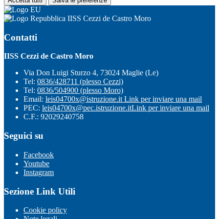
Accetta tutti
Salva le preferenze
IISS Cezzi de Castro Moro
Contatti
IISS Cezzi de Castro Moro
Via Don Luigi Sturzo 4, 73024 Maglie (Le)
Tel:
0836/428711 (plesso Cezzi)
Tel:
0836/504900 (plesso Moro)
Email:
leis04700x@istruzione.it
Link per inviare una mail
PEC:
leis04700x@pec.istruzione.it
Link per inviare una mail
C.F.: 92029240758
Seguici su
Facebook
Youtube
Instagram
Sezione Link Utili
Cookie policy
Note legali