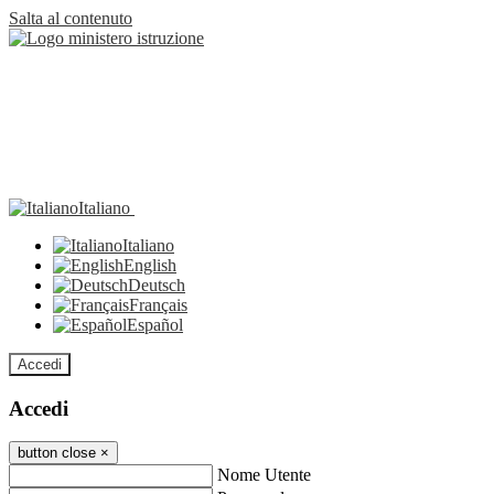
Salta al contenuto
Italiano
Italiano
English
Deutsch
Français
Español
Accedi
Accedi
button close
×
Nome Utente