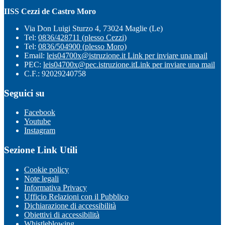
IISS Cezzi de Castro Moro
Via Don Luigi Sturzo 4, 73024 Maglie (Le)
Tel:
0836/428711 (plesso Cezzi)
Tel:
0836/504900 (plesso Moro)
Email:
leis04700x@istruzione.it
Link per inviare una mail
PEC:
leis04700x@pec.istruzione.it
Link per inviare una mail
C.F.: 92029240758
Seguici su
Facebook
Youtube
Instagram
Sezione Link Utili
Cookie policy
Note legali
Informativa Privacy
Ufficio Relazioni con il Pubblico
Dichiarazione di accessibilità
Obiettivi di accessibilità
Whistleblowing