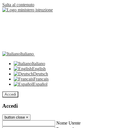
Salta al contenuto
Italiano
Italiano
English
Deutsch
Français
Español
Accedi
Accedi
button close
×
Nome Utente