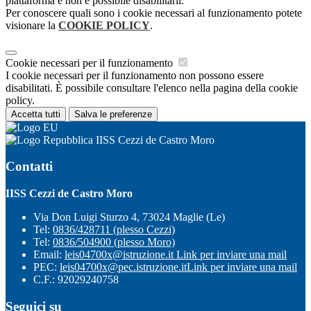
piattaforma e non è possibile disabilitarli.
Per conoscere quali sono i cookie necessari al funzionamento potete
visionare la
COOKIE POLICY
.
Cookie necessari per il funzionamento
I cookie necessari per il funzionamento non possono essere
disabilitati. È possibile consultare l'elenco nella pagina della cookie
policy.
Accetta tutti
Salva le preferenze
IISS Cezzi de Castro Moro
Contatti
IISS Cezzi de Castro Moro
Via Don Luigi Sturzo 4, 73024 Maglie (Le)
Tel:
0836/428711 (plesso Cezzi)
Tel:
0836/504900 (plesso Moro)
Email:
leis04700x@istruzione.it
Link per inviare una mail
PEC:
leis04700x@pec.istruzione.it
Link per inviare una mail
C.F.: 92029240758
Seguici su