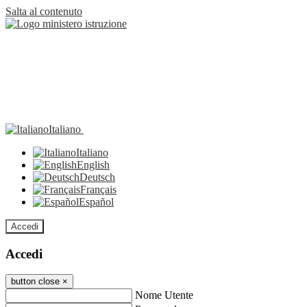
Salta al contenuto
Italiano
Italiano
English
Deutsch
Français
Español
Accedi
Accedi
button close
×
Nome Utente