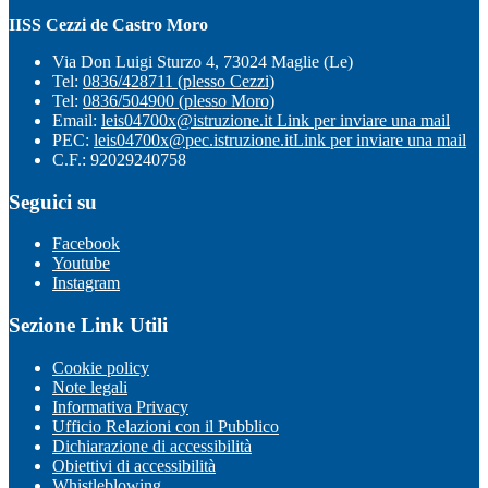
IISS Cezzi de Castro Moro
Via Don Luigi Sturzo 4, 73024 Maglie (Le)
Tel:
0836/428711 (plesso Cezzi)
Tel:
0836/504900 (plesso Moro)
Email:
leis04700x@istruzione.it
Link per inviare una mail
PEC:
leis04700x@pec.istruzione.it
Link per inviare una mail
C.F.: 92029240758
Seguici su
Facebook
Youtube
Instagram
Sezione Link Utili
Cookie policy
Note legali
Informativa Privacy
Ufficio Relazioni con il Pubblico
Dichiarazione di accessibilità
Obiettivi di accessibilità
Whistleblowing