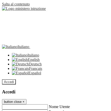
Salta al contenuto
Italiano
Italiano
English
Deutsch
Français
Español
Accedi
Accedi
button close
×
Nome Utente