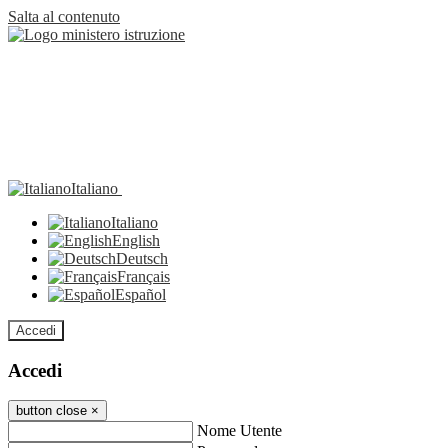
Salta al contenuto
Italiano
Italiano
English
Deutsch
Français
Español
Accedi
Accedi
button close
×
Nome Utente