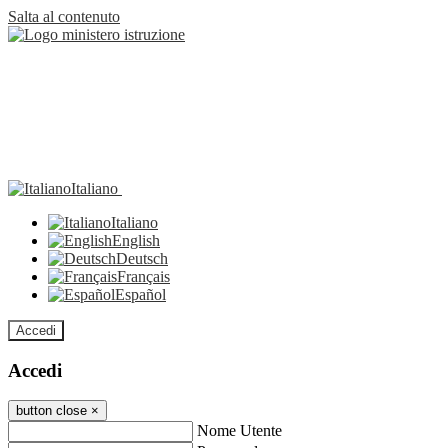
Salta al contenuto
Italiano
Italiano
English
Deutsch
Français
Español
Accedi
Accedi
button close
×
Nome Utente