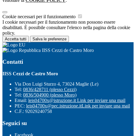
visionare la
COOKIE POLICY
.
Cookie necessari per il funzionamento
I cookie necessari per il funzionamento non possono essere
disabilitati. È possibile consultare l'elenco nella pagina della cookie
policy.
Accetta tutti
Salva le preferenze
IISS Cezzi de Castro Moro
Contatti
IISS Cezzi de Castro Moro
Via Don Luigi Sturzo 4, 73024 Maglie (Le)
Tel:
0836/428711 (plesso Cezzi)
Tel:
0836/504900 (plesso Moro)
Email:
leis04700x@istruzione.it
Link per inviare una mail
PEC:
leis04700x@pec.istruzione.it
Link per inviare una mail
C.F.: 92029240758
Seguici su
Facebook