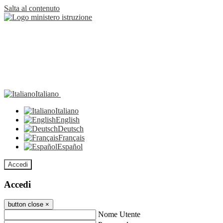
Salta al contenuto
Italiano
Italiano
English
Deutsch
Français
Español
Accedi
Accedi
button close
×
Nome Utente