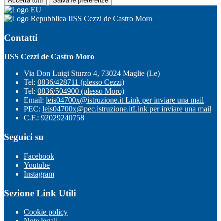
Accetta tutti
Salva le preferenze
IISS Cezzi de Castro Moro
Contatti
IISS Cezzi de Castro Moro
Via Don Luigi Sturzo 4, 73024 Maglie (Le)
Tel:
0836/428711 (plesso Cezzi)
Tel:
0836/504900 (plesso Moro)
Email:
leis04700x@istruzione.it
Link per inviare una mail
PEC:
leis04700x@pec.istruzione.it
Link per inviare una mail
C.F.: 92029240758
Seguici su
Facebook
Youtube
Instagram
Sezione Link Utili
Cookie policy
Note legali