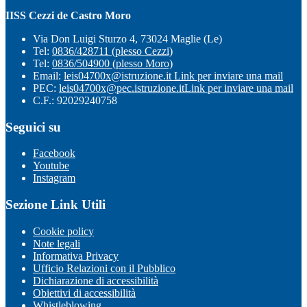
IISS Cezzi de Castro Moro
Via Don Luigi Sturzo 4, 73024 Maglie (Le)
Tel:
0836/428711 (plesso Cezzi)
Tel:
0836/504900 (plesso Moro)
Email:
leis04700x@istruzione.it
Link per inviare una mail
PEC:
leis04700x@pec.istruzione.it
Link per inviare una mail
C.F.: 92029240758
Seguici su
Facebook
Youtube
Instagram
Sezione Link Utili
Cookie policy
Note legali
Informativa Privacy
Ufficio Relazioni con il Pubblico
Dichiarazione di accessibilità
Obiettivi di accessibilità
Whistleblowing