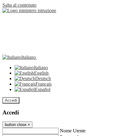
Salta al contenuto
Italiano
Italiano
English
Deutsch
Français
Español
Accedi
Accedi
button close
×
Nome Utente