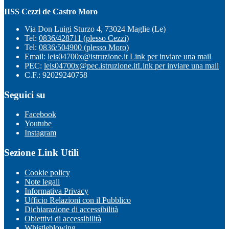
IISS Cezzi de Castro Moro
Via Don Luigi Sturzo 4, 73024 Maglie (Le)
Tel:
0836/428711 (plesso Cezzi)
Tel:
0836/504900 (plesso Moro)
Email:
leis04700x@istruzione.it
Link per inviare una mail
PEC:
leis04700x@pec.istruzione.it
Link per inviare una mail
C.F.: 92029240758
Seguici su
Facebook
Youtube
Instagram
Sezione Link Utili
Cookie policy
Note legali
Informativa Privacy
Ufficio Relazioni con il Pubblico
Dichiarazione di accessibilità
Obiettivi di accessibilità
Whistleblowing