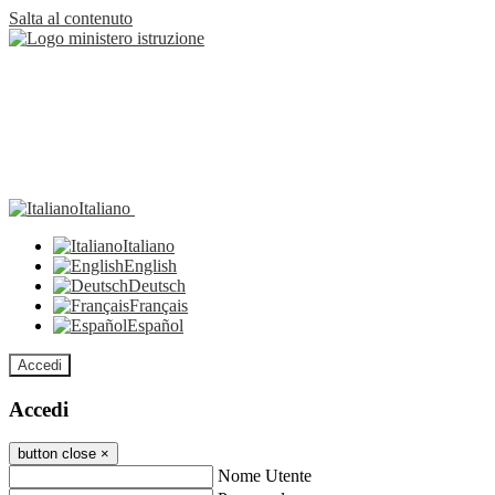
Salta al contenuto
Italiano
Italiano
English
Deutsch
Français
Español
Accedi
Accedi
button close
×
Nome Utente