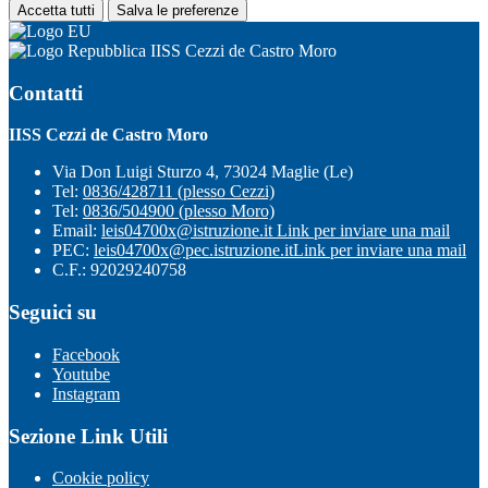
Accetta tutti
Salva le preferenze
IISS Cezzi de Castro Moro
Contatti
IISS Cezzi de Castro Moro
Via Don Luigi Sturzo 4, 73024 Maglie (Le)
Tel:
0836/428711 (plesso Cezzi)
Tel:
0836/504900 (plesso Moro)
Email:
leis04700x@istruzione.it
Link per inviare una mail
PEC:
leis04700x@pec.istruzione.it
Link per inviare una mail
C.F.: 92029240758
Seguici su
Facebook
Youtube
Instagram
Sezione Link Utili
Cookie policy