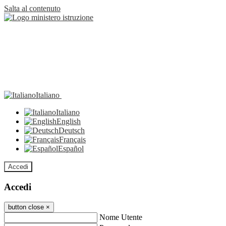
Salta al contenuto
Italiano
Italiano
English
Deutsch
Français
Español
Accedi
Accedi
button close
×
Nome Utente