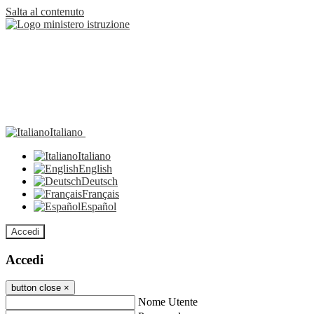
Salta al contenuto
Italiano
Italiano
English
Deutsch
Français
Español
Accedi
Accedi
button close
×
Nome Utente