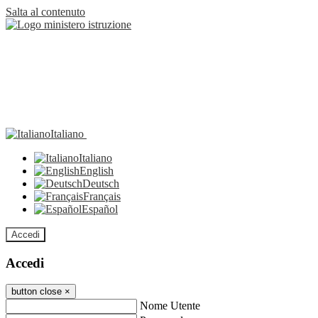
Salta al contenuto
Italiano
Italiano
English
Deutsch
Français
Español
Accedi
Accedi
button close
×
Nome Utente