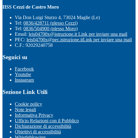
IISS Cezzi de Castro Moro
Via Don Luigi Sturzo 4, 73024 Maglie (Le)
Tel:
0836/428711 (plesso Cezzi)
Tel:
0836/504900 (plesso Moro)
Email:
leis04700x@istruzione.it
Link per inviare una mail
PEC:
leis04700x@pec.istruzione.it
Link per inviare una mail
C.F.: 92029240758
Seguici su
Facebook
Youtube
Instagram
Sezione Link Utili
Cookie policy
Note legali
Informativa Privacy
Ufficio Relazioni con il Pubblico
Dichiarazione di accessibilità
Obiettivi di accessibilità
Whistleblowing