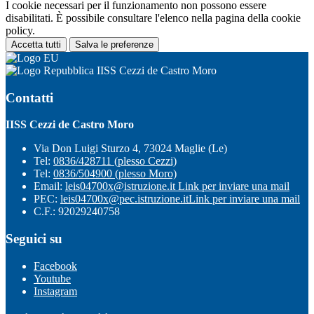
I cookie necessari per il funzionamento non possono essere
disabilitati. È possibile consultare l'elenco nella pagina della cookie
policy.
Accetta tutti
Salva le preferenze
IISS Cezzi de Castro Moro
Contatti
IISS Cezzi de Castro Moro
Via Don Luigi Sturzo 4, 73024 Maglie (Le)
Tel:
0836/428711 (plesso Cezzi)
Tel:
0836/504900 (plesso Moro)
Email:
leis04700x@istruzione.it
Link per inviare una mail
PEC:
leis04700x@pec.istruzione.it
Link per inviare una mail
C.F.: 92029240758
Seguici su
Facebook
Youtube
Instagram