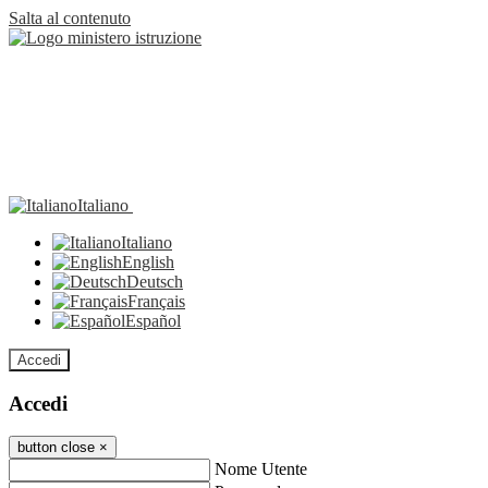
Salta al contenuto
Italiano
Italiano
English
Deutsch
Français
Español
Accedi
Accedi
button close
×
Nome Utente