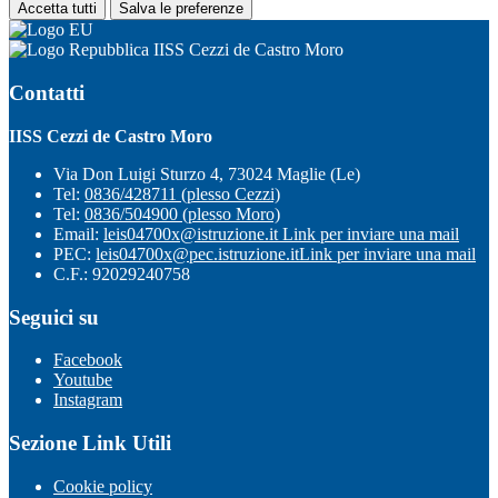
Accetta tutti
Salva le preferenze
IISS Cezzi de Castro Moro
Contatti
IISS Cezzi de Castro Moro
Via Don Luigi Sturzo 4, 73024 Maglie (Le)
Tel:
0836/428711 (plesso Cezzi)
Tel:
0836/504900 (plesso Moro)
Email:
leis04700x@istruzione.it
Link per inviare una mail
PEC:
leis04700x@pec.istruzione.it
Link per inviare una mail
C.F.: 92029240758
Seguici su
Facebook
Youtube
Instagram
Sezione Link Utili
Cookie policy