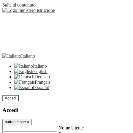
Salta al contenuto
Italiano
Italiano
English
Deutsch
Français
Español
Accedi
Accedi
button close
×
Nome Utente